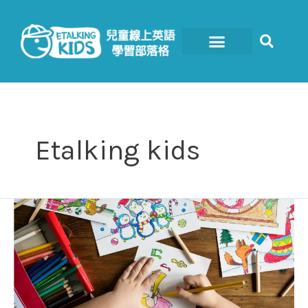
跳
至
主
要
內
容
Etalking kids
誰
說
孩
子
不
想