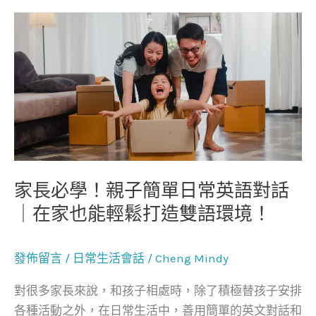
家
長
必
學！
親
子
簡
單
日
家長必學！親子簡單日常英語對話
常
｜在家也能輕鬆打造雙語環境！
英
語
發佈留言
/
日常生活會話
/
Cheng Mindy
對
話
對很多家長來說，和孩子相處時，除了積極替孩子安排
｜
各種活動之外，在日常生活中，善用簡單的英文對話和