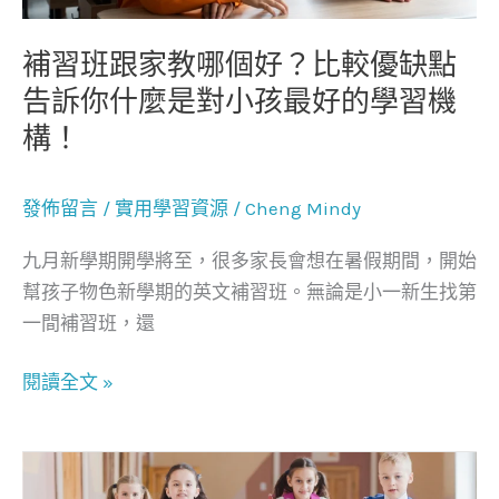
個
好？
補習班跟家教哪個好？比較優缺點
比
告訴你什麼是對小孩最好的學習機
較
構！
優
缺
點
發佈留言
/
實用學習資源
/
Cheng Mindy
告
九月新學期開學將至，很多家長會想在暑假期間，開始
訴
幫孩子物色新學期的英文補習班。無論是小一新生找第
你
一間補習班，還
什
麼
閱讀全文 »
是
對
小
2021
孩
暑