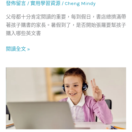
發佈留言
/
實用學習資源
/
Cheng Mindy
養
孩
父母都十分肯定閱讀的重要，每到假日，書店總擠滿帶
子
著孩子購書的家長。暑假到了，是否開始張羅要幫孩子
英
購入哪些英文書
文
閱
閱讀全文 »
讀
力
學
好
自
然
發
音，
英
文