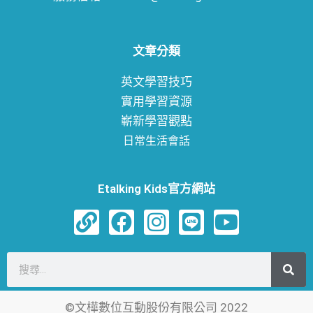
文章分類
英文學習技巧
實用學習資源
嶄新學習觀點
日常生活會話
Etalking Kids官方網站
L
F
I
L
Y
i
a
n
i
o
n
c
s
n
u
搜
k
e
t
e
t
尋
b
a
u
©文樺數位互動股份有限公司 2022