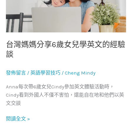
分
享
6
歲
女
台灣媽媽分享6歲女兒學英文的經驗
兒
談
學
英
發佈留言
/
英語學習技巧
/
Cheng Mindy
文
的
Anna每次帶6歲女兒Cindy參加英文體驗活動時，
經
Cindy看到外國人不僅不害怕，還能自在地和他們以英
驗
文交談
談
閱讀全文 »