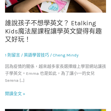
學
英
文？
誰說孩子不想學英文？ Etalking
Etalking
Kids魔法屋課程讓學英文變得有趣
Kids
又好玩！
魔
法
屋
1 則留言
/
英語學習技巧
/
Cheng Mindy
課
因為疫情的關係，越來越多家長選擇線上學習網站讓孩
程
子學英文。Emma 也是如此，為了讓小一的女兒
讓
Serena […]
學
英
閱讀全文 »
文
變
得