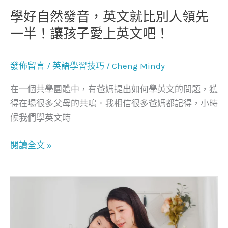
就
學好自然發音，英文就比別人領先
比
一半！讓孩子愛上英文吧！
別
人
發佈留言
/
英語學習技巧
/
Cheng Mindy
領
先
在一個共學團體中，有爸媽提出如何學英文的問題，獲
一
得在場很多父母的共鳴。我相信很多爸媽都記得，小時
半！
候我們學英文時
讓
孩
閱讀全文 »
子
愛
上
台
英
灣
文
媽
吧！
媽