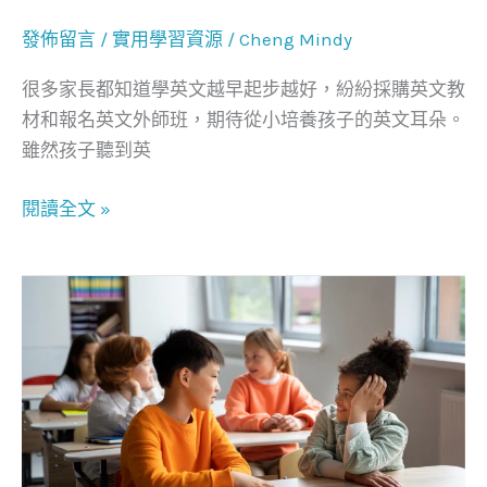
較
發佈留言
/
實用學習資源
/
Cheng Mindy
Etalking
kids/
很多家長都知道學英文越早起步越好，紛紛採購英文教
Tutorjr/
材和報名英文外師班，期待從小培養孩子的英文耳朵。
Engoo
雖然孩子聽到英
閱讀全文 »
補
習
班
跟
家
教
哪