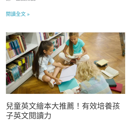
程
應
閱讀全文 »
該
這
樣
兒
挑！
童
英
文
繪
本
大
推
薦！
兒童英文繪本大推薦！有效培養孩
有
子英文閱讀力
效
培