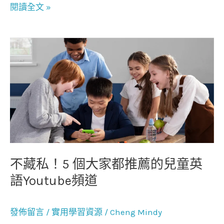
閱讀全文 »
比
別
人
不
搶
藏
先
私！
一
5
步！
個
大
家
都
推
不藏私！5 個大家都推薦的兒童英
薦
語Youtube頻道
的
兒
發佈留言
/
實用學習資源
/
Cheng Mindy
童