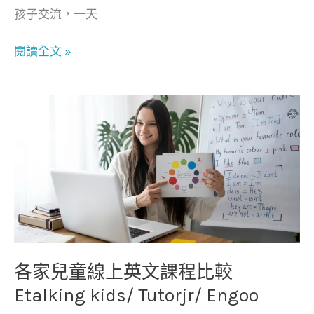
在
孩子交流，一天
家
也
閱讀全文 »
能
輕
鬆
各
打
家
造
兒
雙
童
語
線
環
上
境！
英
文
課
各家兒童線上英文課程比較
程
Etalking kids/ Tutorjr/ Engoo
比