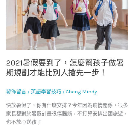
最
假
好
要
的
到
學
了，
習
怎
機
麼
構！
幫
2021暑假要到了，怎麼幫孩子做暑
孩
期規劃才能比別人搶先一步！
子
做
發佈留言
/
英語學習技巧
/
Cheng Mindy
暑
期
快放暑假了，你有什麼安排？今年因為疫情關係，很多
規
家長都對於暑假計畫很傷腦筋，不打算安排出國旅遊，
劃
也不放心送孩子
才
能