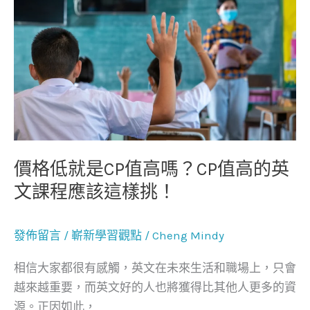
價
有
格
趣
低
又
就
好
是
玩！
CP
值
高
嗎？
價格低就是CP值高嗎？CP值高的英
CP
文課程應該這樣挑！
值
高
發佈留言
/
嶄新學習觀點
/
Cheng Mindy
的
英
相信大家都很有感觸，英文在未來生活和職場上，只會
文
越來越重要，而英文好的人也將獲得比其他人更多的資
課
源。正因如此，