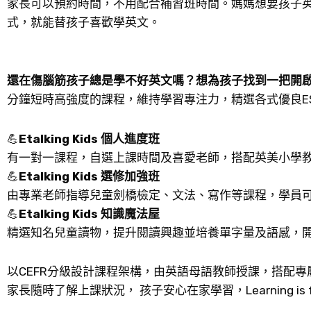
家長可以預約時間，不用配合補習班時間。媽媽想要孩子
式，就能替孩子喜歡學英文。
還在傷腦筋孩子總是學不好英文嗎？想為孩子找到一把開
分鐘短時高強度的課程，維持學習專注力，精選各式優良ES
💪
Etalking Kids 個人進度班
有一對一課程，自選上課時間及喜愛老師，搭配英美小學
💪
Etalking Kids 選修加強班
由專業老師指導兒童劍橋檢定、文法、寫作等課程，學員
💪
Etalking Kids 知識魔法屋
精選知名兒童讀物，提升閱讀興趣並培養單字量及語感，開
以CEFR分級設計課程架構，由英語母語教師授課，搭配
家長隨時了解上課狀況， 孩子安心在家學習，Learning is 