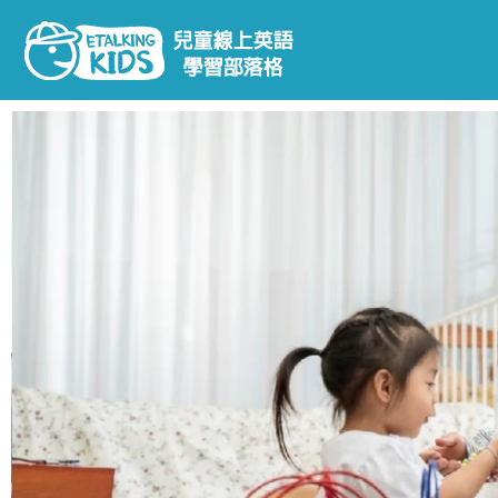
跳
至
主
要
內
容