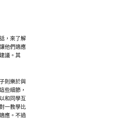
話，來了解
讓他們適應
建議。其
子則樂於與
這些細節，
以和同學互
對一教學比
適應。不過