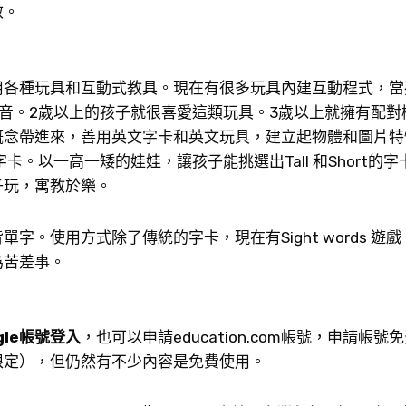
效。
用各種玩具和互動式教具。現在有很多玩具內建互動程式，當
e的聲音。2歲以上的孩子就很喜愛這類玩具。3歲以上就擁有配
概念帶進來，善用英文字卡和英文玩具，建立起物體和圖片特
字卡。以一高一矮的娃娃，讓孩子能挑選出Tall 和Short的
子玩，寓教於樂。
。使用方式除了傳統的字卡，現在有Sight words 遊
為苦差事。
gle帳號登入
，也可以申請education.com帳號，申請帳
限定），但仍然有不少內容是免費使用。