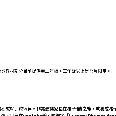
免費教材部分目前提供至二年級，三年級以上是會員限定。
的養成就比較容易。
非常建議家長在孩子1歲之後，就養成孩
不難。只要
在youtube輸入關鍵字「Nursery Rhymes for C