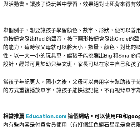
與活動書。讓孩子從玩樂中學習，效果絕對比死背來得有
舉個例子，想要讓孩子學習顏色、數字、形狀，便可以善
色按鈕會發出Red 的聲音，按下圓形按鈕會發出Circl
的能力，這時候父母就可以將大小、數量、顏色、對比的
性。以一大一小的玩具車，讓孩子能挑選出Big 和Small的
設計，經常可見於幼兒英文班，家長可以在家中自己和孩
當孩子年紀更大，國小之後，父母可以善用字卡幫助孩子背單字
的方式重複播放單字，讓孩子能快速記憶，不再視背單字
相當推薦
Education.com
這個網站。可以使用FB和goo
內有些內容是付費會員使用（有打個紅色鑽石星星是會員