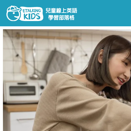
跳
至
主
要
內
容