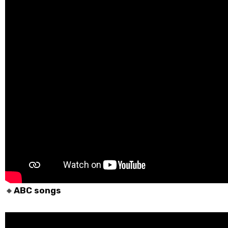
🔸
ABC songs