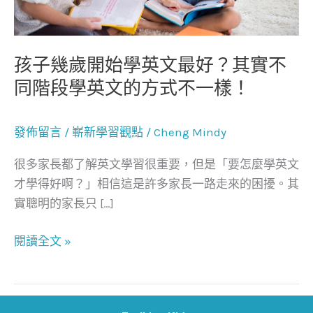
學
英
文
孩子幾歲開始學英文最好？其實不
最
同階段學英文的方式不一樣！
好？
其
發佈留言
/
嶄新學習觀點
/
Cheng Mindy
實
不
很多家長都了解英文學習很重要，但是「要怎麼學英文
同
才學得好啊？」相信這是許多家長一路走來的困擾。其
階
實聰明的家長只 […]
段
學
閱讀全文 »
英
文
的
方