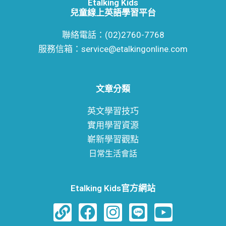
Etalking Kids
式
兒童線上英語學習平台
不
聯絡電話：(02)2760-7768
一
服務信箱：service@etalkingonline.com
樣！
文章分類
英文學習技巧
實用學習資源
嶄新學習觀點
日常生活會話
Etalking Kids官方網站
L
F
I
L
Y
i
a
n
i
o