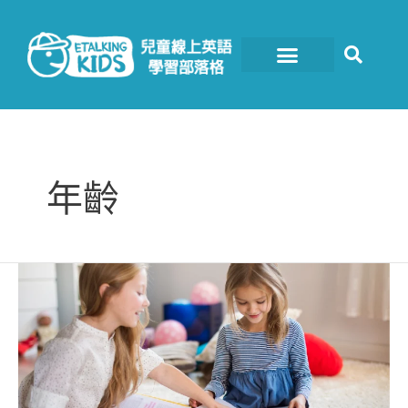
跳
至
主
要
內
容
年齡
孩
子
幾
歲
開
始