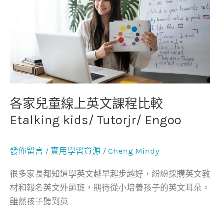
家
兒
童
線
上
英
文
課
各家兒童線上英文課程比較
程
Etalking kids/ Tutorjr/ Engoo
比
較
發佈留言
/
實用學習資源
/
Cheng Mindy
Etalking
kids/
很多家長都知道學英文越早起步越好，紛紛採購英文教
Tutorjr/
材和報名英文外師班，期待從小培養孩子的英文耳朵。
Engoo
雖然孩子聽到英