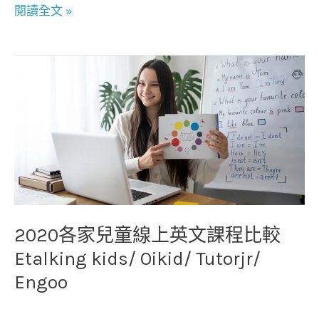
閱讀全文 »
2020
各
家
兒
童
線
上
英
文
2020各家兒童線上英文課程比較
課
Etalking kids/ Oikid/ Tutorjr/
程
Engoo
比
較