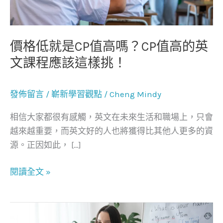
值
高
嗎？
價格低就是CP值高嗎？CP值高的英
CP
文課程應該這樣挑！
值
高
發佈留言
/
嶄新學習觀點
/
Cheng Mindy
的
英
相信大家都很有感觸，英文在未來生活和職場上，只會
文
越來越重要，而英文好的人也將獲得比其他人更多的資
課
源。正因如此， […]
程
應
閱讀全文 »
該
這
樣
各
挑！