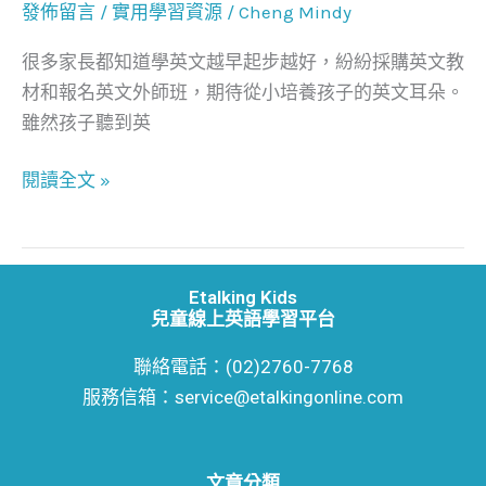
Etalking
發佈留言
/
實用學習資源
/
Cheng Mindy
kids/
很多家長都知道學英文越早起步越好，紛紛採購英文教
Oikid/
材和報名英文外師班，期待從小培養孩子的英文耳朵。
Tutorjr/
雖然孩子聽到英
Engoo
閱讀全文 »
Etalking Kids
兒童線上英語學習平台
聯絡電話：(02)2760-7768
服務信箱：service@etalkingonline.com
文章分類