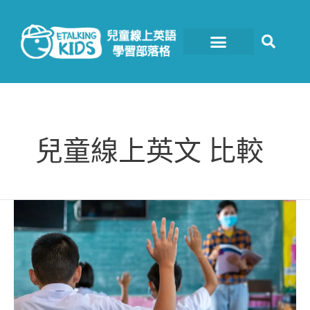
跳
至
主
要
內
容
兒童線上英文 比較
價
格
低
就
是
CP