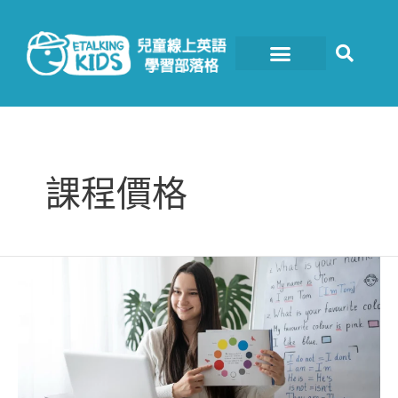
跳
至
主
要
內
容
課程價格
各
家
兒
童
線
上