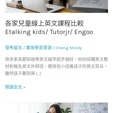
英
文
課
各家兒童線上英文課程比較
程
Etalking kids/ Tutorjr/ Engoo
比
較
發佈留言
/
實用學習資源
/
Cheng Mindy
Etalking
kids/
很多家長都知道學英文越早起步越好，紛紛採購英文教
Tutorjr/
材和報名英文外師班，期待從小培養孩子的英文耳朵。
Engoo
雖然孩子聽到英 […]
閱讀全文 »
2020