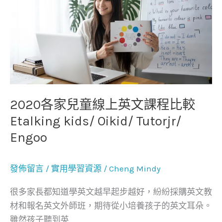
各
家
兒
童
線
上
英
文
2020各家兒童線上英文課程比較
課
Etalking kids/ Oikid/ Tutorjr/
程
Engoo
比
較
Etalking
發佈留言
/
實用學習資源
/
Cheng Mindy
kids/
很多家長都知道學英文越早起步越好，紛紛採購英文教
Oikid/
材和報名英文外師班，期待從小培養孩子的英文耳朵。
Tutorjr/
雖然孩子聽到英