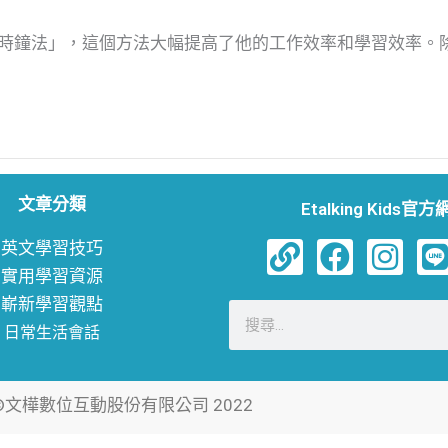
鐘法」，這個方法大幅提高了他的工作效率和學習效率。除了
文章分類
Etalking Kids官
L
F
I
L
英文學習技巧
i
a
n
i
實用學習資源
嶄新學習觀點
n
c
s
搜
日常生活會話
k
e
t
尋
b
a
o
g
©文樺數位互動股份有限公司 2022
o
r