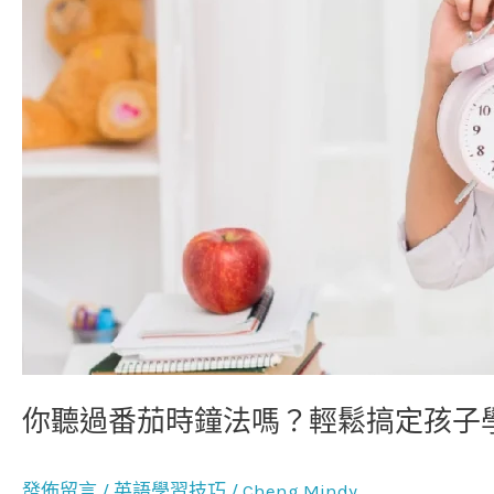
法
嗎？
輕
鬆
搞
定
孩
子
學
習
效
率
差
你聽過番茄時鐘法嗎？輕鬆搞定孩子
的
問
題！
發佈留言
/
英語學習技巧
/
Cheng Mindy