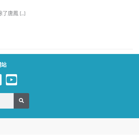
唐鳳 […]
方網站
Y
o
n
u
e
t
u
b
e