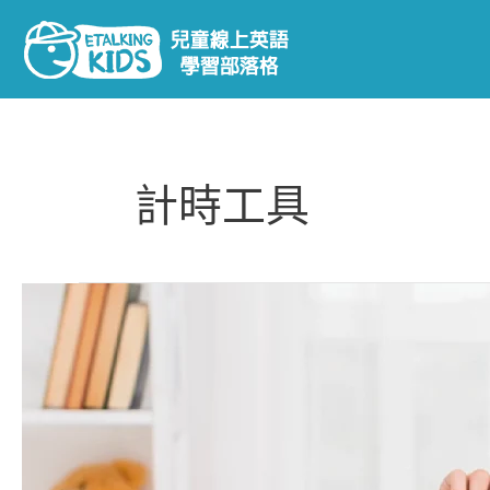
跳
至
主
要
內
容
計時工具
你
聽
過
番
茄
時
鐘