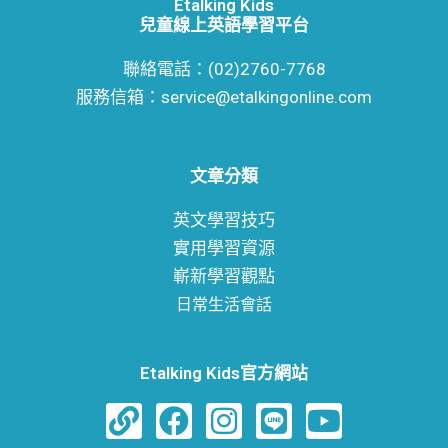
Etalking Kids
題！
兒童線上英語學習平台
聯絡電話：(02)2760-7768
服務信箱：service@etalkingonline.com
文章分類
英文學習技巧
實用學習資源
嶄新學習觀點
日常生活會話
Etalking Kids官方網站
L
F
I
L
Y
i
a
n
i
o