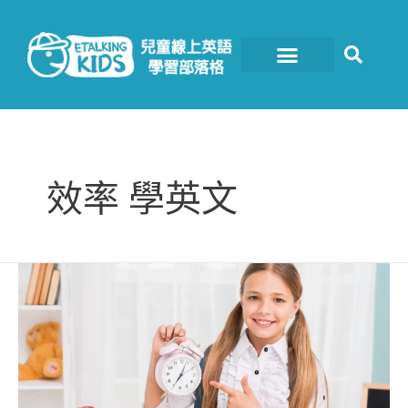
跳
至
主
要
內
容
效率 學英文
你
聽
過
番
茄
時