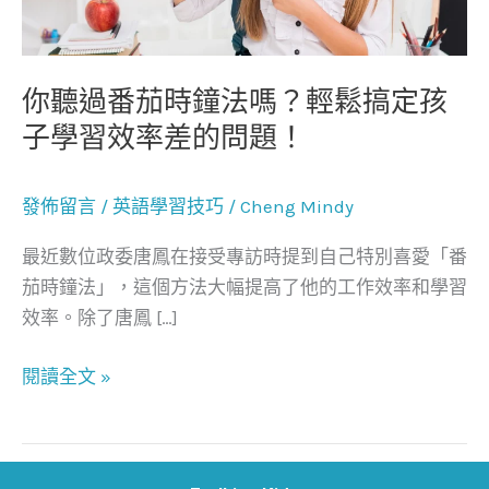
鐘
法
嗎？
你聽過番茄時鐘法嗎？輕鬆搞定孩
輕
子學習效率差的問題！
鬆
搞
發佈留言
/
英語學習技巧
/
Cheng Mindy
定
孩
最近數位政委唐鳳在接受專訪時提到自己特別喜愛「番
子
茄時鐘法」，這個方法大幅提高了他的工作效率和學習
學
效率。除了唐鳳 […]
習
效
閱讀全文 »
率
差
的
問