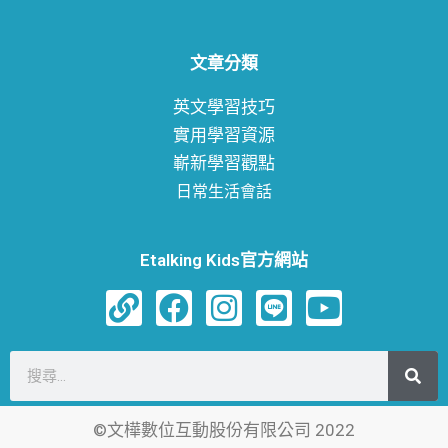
文章分類
英文學習技巧
實用學習資源
嶄新學習觀點
日常生活會話
Etalking Kids官方網站
L
F
I
L
Y
i
a
n
i
o
n
c
s
n
u
搜
k
e
t
e
t
尋
b
a
u
©文樺數位互動股份有限公司 2022