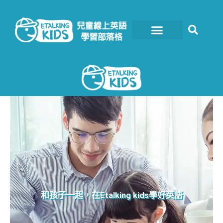
跳
至
主
要
內
容
和孩子一起，在Etalking kids學好英語