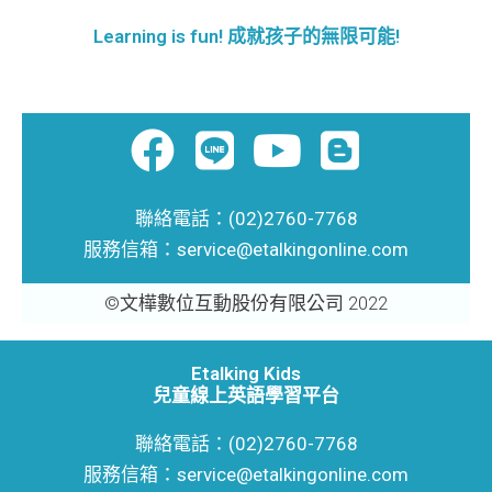
Learning is fun! 成就孩子的無限可能!
F
L
Y
B
a
i
o
l
c
n
u
o
聯絡電話：(02)2760-7768
服務信箱：service@etalkingonline.com
e
e
t
g
©文樺數位互動股份有限公司 2022
b
u
g
o
b
e
Etalking Kids
o
e
r
兒童線上英語學習平台
k
聯絡電話：(02)2760-7768
服務信箱：service@etalkingonline.com